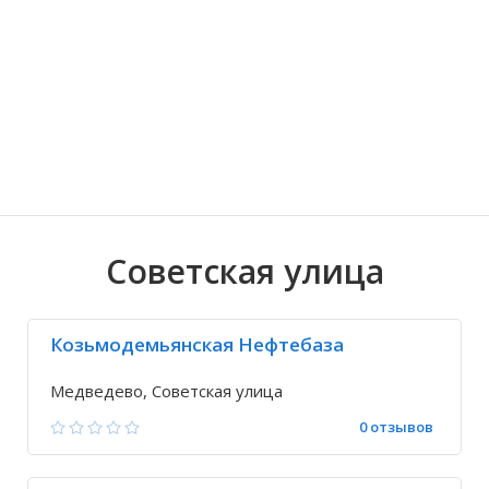
Волгоградская область
Кировоградская область
Восточно-Казахстанская область
Знаменский
Иркутская обла
Хмельницкая о
Северо-Казахст
Кокшамары
Советская улица
Козьмодемьянская Нефтебаза
Медведево, Советская улица
0 отзывов