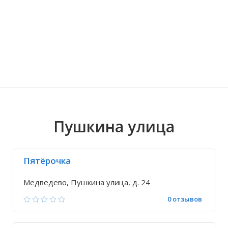
Волгоградская область
Кировоградская область
Восточно-Казахстанская область
Знаменский
Иркутская обла
Хмельницкая о
Северо-Казахст
Кокшамары
Пушкина улица
Пятёрочка
Медведево, Пушкина улица, д. 24
0 отзывов