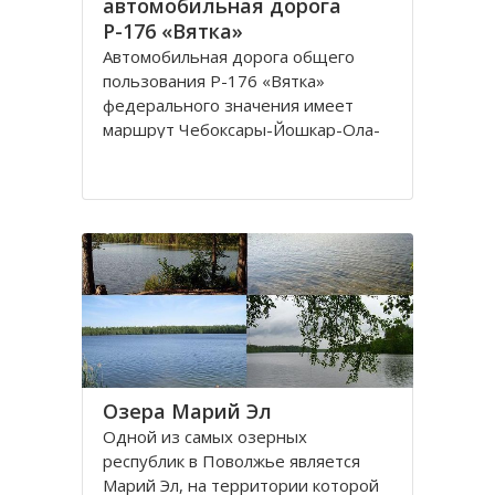
автомобильная дорога
Р-176 «Вятка»
Автомобильная дорога общего
пользования Р-176 «Вятка»
федерального значения имеет
маршрут Чебоксары-Йошкар-Ола-
Киров-Сыктывкар. К этой трассе
относится подъездная дорога к
городу Кирову. «Вятка» имеет два
регистрационных номера: старый –
А119 и по реестру 2010 года –
Р176. Оба номера
Озера Марий Эл
Одной из самых озерных
республик в Поволжье является
Марий Эл, на территории которой