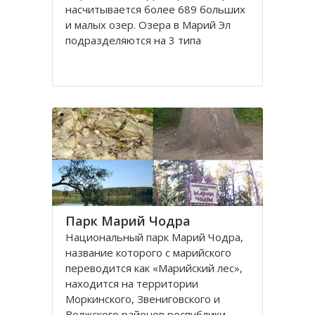
насчитывается более 689 больших
и малых озер. Озера в Марий Эл
подразделяются на 3 типа
происхождения озерных котловин:
карстовые или провальные;
междюнные (с котловинами
выдувания), пойменные или
речные
Парк Марий Чодра
Национальный парк Марий Чодра,
название которого с марийского
переводится как «Марийский лес»,
находится на территории
Моркинского, Звениговского и
Волжского районов республики