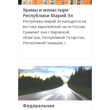
Храмы и монастыри
Республики Марий Эл
Республика Марий Эл находится на
востоке европейской части России.
Граничит она с Кировской
областью, Республикой Татарстан,
Республикой Чувашия, с
Нижегородской областью.
Численность населения составляет
около 600 тысяч человек.
На Марийскую землю православие
пришло в XVII веке, тогда же
Федеральная