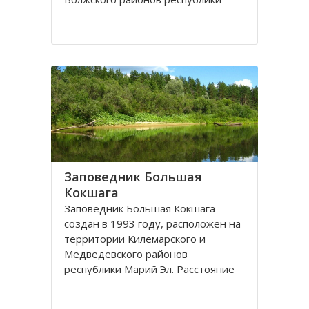
Марий Эл. Расстояние от г. Йошкар-
Олы - 60 км к юго-востоку, от и от г.
Волжска - 30 км к северо-востоку.
Парк был
Заповедник Большая
Кокшага
Заповедник Большая Кокшага
создан в 1993 году, расположен на
территории Килемарского и
Медведевского районов
республики Марий Эл. Расстояние
до него от Йошкар-Олы - 40
километров в западном