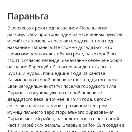
направлении. Ближайшая
железнодорожная станция Нолька
Параньга
(пос. Краснооктябрьский), пристань
- город
В верховьях реки под названием Параньгинка
раскинул свои просторы один из населенных пунктов
марийских земель – поселок городского типа под
названием Параньга. Не сложно догадаться, что
своим именем поселок обязан реке, на которой он
стоит. Согласно легенде, изначально селение носило
название Бэренгуйэ. Его основали два татарина
Бураш и Чураш, пришедшие сюда из ханства
Касимово во второй половине шестнадцатого века.
Свой сегодняшний статус поселка городского типа
Параньга получила уже во второй половине
двадцатого века, а точнее, в 1974 года. Сегодня
поселок является административным центром
муниципального территориального образования
Параньгинский район, расположенного в восточной
части Марийских земель. Впервые район был создан в
31-м году прошлого века, затем, спустя всего год, в