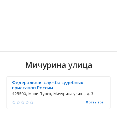
Волгоградская область
Кировоградская область
Восточно-Казахстанская область
Знаменский
Иркутская обла
Хмельницкая о
Северо-Казахст
Кокшамары
Мичурина улица
Федеральная служба судебных
приставов России
425500, Мари-Турек, Мичурина улица, д. 3
0 отзывов