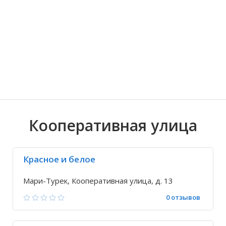
Волгоградская область
Кировоградская область
Восточно-Казахстанская область
Знаменский
Иркутская обла
Хмельницкая о
Северо-Казахст
Кокшамары
Кооперативная улица
Красное и белое
Мари-Турек, Кооперативная улица, д. 13
0 отзывов