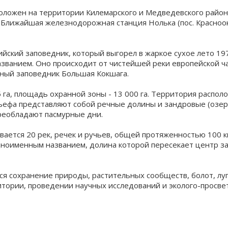
положен на территории Килемарского и Медведевского районо
 Ближайшая железнодорожная станция Нолька (пос. Красноок
йский заповедник, который выгорел в жаркое сухое лето 19
азванием. Оно происходит от чистейшей реки европейской ча
нный заповедник Большая Кокшага.
 га, площадь охранной зоны - 13 000 га. Территория распол
ефа представляют собой речные долины и зандровые (озер
реобладают пасмурные дни.
ается 20 рек, речек и ручьев, общей протяженностью 100 к
одноименным названием, долина которой пересекает центр 
я сохранение природы, растительных сообществ, болот, луг
итории, проведении научных исследований и эколого-просве