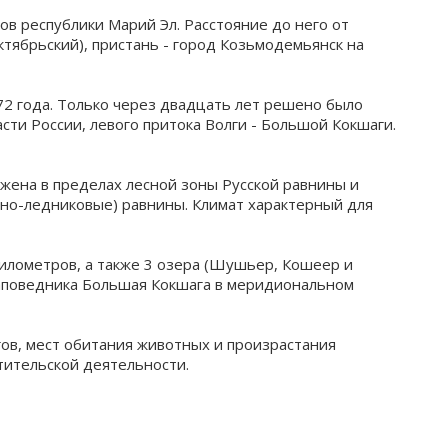
в республики Марий Эл. Расстояние до него от
тябрьский), пристань - город Козьмодемьянск на
72 года. Только через двадцать лет решено было
сти России, левого притока Волги - Большой Кокшаги.
ожена в пределах лесной зоны Русской равнины и
но-ледниковые) равнины. Климат характерный для
илометров, а также 3 озера (Шушьер, Кошеер и
заповедника Большая Кокшага в меридиональном
ов, мест обитания животных и произрастания
тительской деятельности.