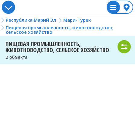
Республика Марий Эл
Мари-Турек
Россия
Мари-Турек
Рубрики
Пищевая промышленность, животноводство,
сельское хозяйство
Украина
Алтайский край
Большой Ляждур
Жилищно-коммунальное
Вологодская о
Илеть
Судебная власт
ПИЩЕВАЯ ПРОМЫШЛЕННОСТЬ,
хозяйство
ЖИВОТНОВОДСТВО, СЕЛЬСКОЕ ХОЗЯЙСТВО
Казахстан
Амурская область
Визимьяры
Воронежская о
Йошкар-Ола
Исполнительна
2 объекта
Спортивные и художественные
Беларусь
школы, образовательные курсы,
Архангельская область
Виловатово
Донецкая обла
Керды
Пищевая пром
детские развивающие центры
животноводств
Астраханская область
Волжск
Еврейская авт
Килемары
хозяйство
Профессиональные и творческие
объединения
Белгородская область
Воскресенский
Забайкальский
Кленовая Гора
Юридические и
услуги
Социальная помощь и защита
Брянская область
Звенигово
Запорожская о
Кожласола
Телекоммуника
Строительные и ремонтные
ИТ-услуги
Владимирская область
Зеленогорск
Ивановская об
Козьмодемьян
организации