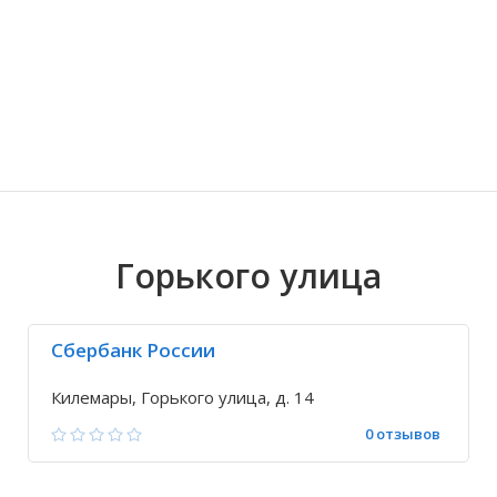
Волгоградская область
Кировоградская область
Восточно-Казахстанская область
Знаменский
Иркутская обла
Хмельницкая о
Северо-Казахст
Кокшамары
Горького улица
Сбербанк России
Килемары, Горького улица, д. 14
0 отзывов